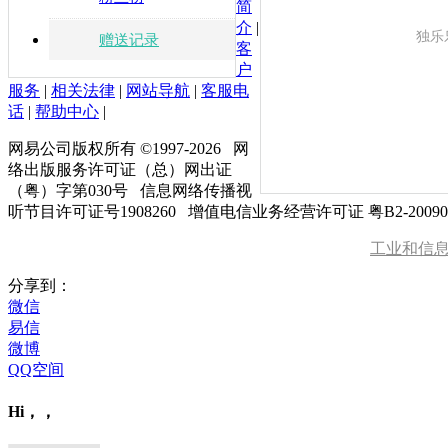
简
介
|
独乐
赠送记录
客
户
服务
|
相关法律
|
网站导航
|
客服电
话
|
帮助中心
|
网易公司版权所有 ©1997-
2026
网
络出版服务许可证（总）网出证
（粤）字第030号 信息网络传播视
听节目许可证号1908260 增值电信业务经营许可证 粤B2-20090
工业和信
分享到：
微信
易信
微博
QQ空间
Hi，，