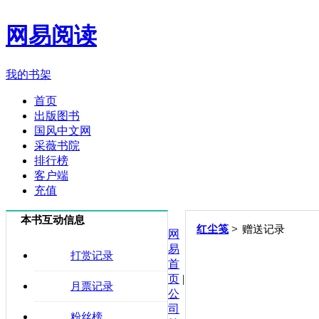
网易阅读
我的书架
首页
出版图书
国风中文网
采薇书院
排行榜
客户端
充值
本书互动信息
>
红尘笺
赠送记录
网
易
打赏记录
首
页
|
月票记录
公
司
粉丝榜