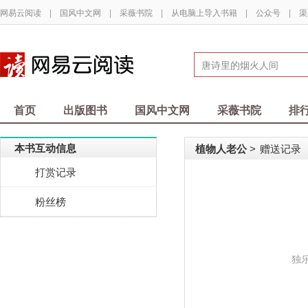
网易云阅读
|
国风中文网
|
采薇书院
|
从电脑上导入书籍
|
公众号
|
渠
首页
出版图书
国风中文网
采薇书院
排
本书互动信息
植物人老公
赠送记录
>
打赏记录
粉丝榜
独