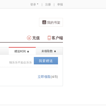
登录
|
注册
|
举报
我的书架
充值
客户端
未领取数
赠送时间
我要赠送
独乐乐不如众乐乐
立即领取
(4/5)