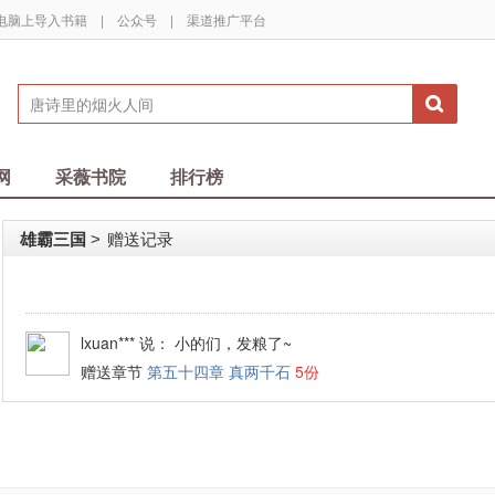
电脑上导入书籍
|
公众号
|
渠道推广平台
网
采薇书院
排行榜
雄霸三国
赠送记录
>
lxuan***
说： 小的们，发粮了~
赠送章节
第五十四章 真两千石
5份