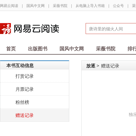
网易云阅读
|
国风中文网
|
采薇书院
|
从电脑上导入书籍
|
公众号
|
渠
首页
出版图书
国风中文网
采薇书院
排
本书互动信息
放逐
赠送记录
>
打赏记录
月票记录
粉丝榜
独
赠送记录