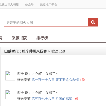
电脑上导入书籍
|
公众号
|
渠道推广平台
网
采薇书院
排行榜
山贼时代：抢个帅哥来压寨
赠送记录
>
西子
说： 小的们，发粮了~
赠送章节
第一百一十六章 要不要这么彪悍
1份
西子
说： 小的们，发粮了~
赠送章节
第三百七十八章 乔国的福星
1份