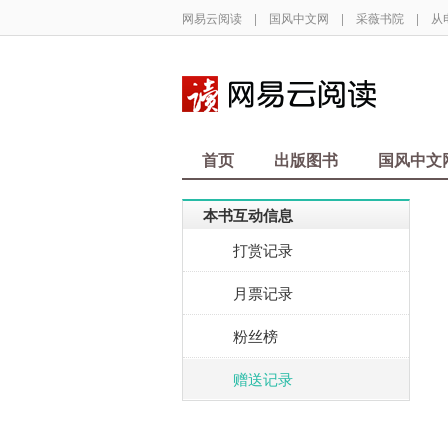
网易云阅读
|
国风中文网
|
采薇书院
|
从
首页
出版图书
国风中文
本书互动信息
打赏记录
月票记录
粉丝榜
赠送记录