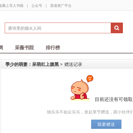
电脑上导入书籍
|
公众号
|
渠道推广平台
网
采薇书院
排行榜
季少的萌妻：呆萌杠上腹黑
赠送记录
>
目前还没有可领取
独乐乐不如众乐乐，发起章节赠送，跟小伙伴们
我要赠送