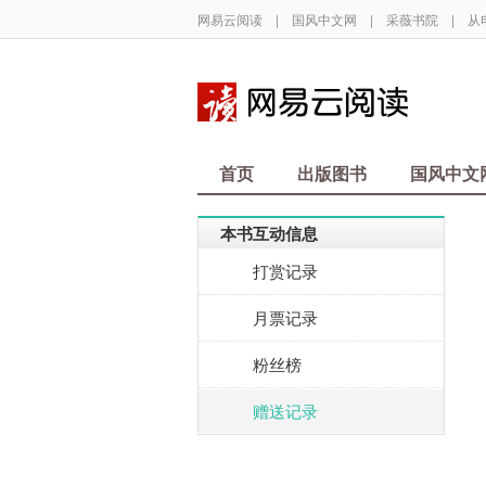
网易云阅读
|
国风中文网
|
采薇书院
|
从
首页
出版图书
国风中文
本书互动信息
打赏记录
月票记录
粉丝榜
赠送记录