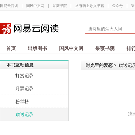
网易云阅读
|
国风中文网
|
采薇书院
|
从电脑上导入书籍
|
公众号
|
渠
首页
出版图书
国风中文网
采薇书院
排
本书互动信息
时光里的爱恋
赠送记
>
打赏记录
月票记录
粉丝榜
独
赠送记录