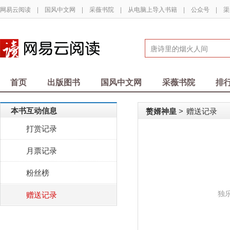
网易云阅读
|
国风中文网
|
采薇书院
|
从电脑上导入书籍
|
公众号
|
渠
首页
出版图书
国风中文网
采薇书院
排
本书互动信息
赘婿神皇
赠送记录
>
打赏记录
月票记录
粉丝榜
独
赠送记录