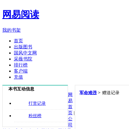
网易阅读
我的书架
首页
出版图书
国风中文网
采薇书院
排行榜
客户端
充值
本书互动信息
>
军命难违
赠送记录
网
易
打赏记录
首
页
|
粉丝榜
公
司