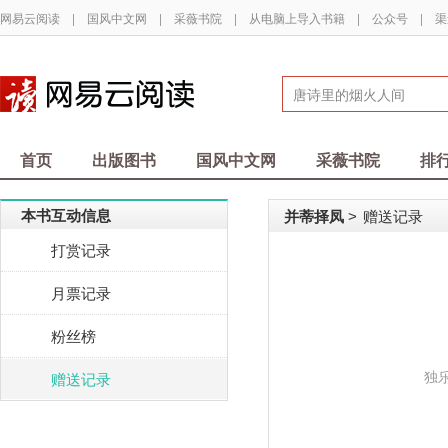
网易云阅读
|
国风中文网
|
采薇书院
|
从电脑上导入书籍
|
公众号
|
渠
首页
出版图书
国风中文网
采薇书院
排
本书互动信息
并蒂择凤
赠送记录
>
打赏记录
月票记录
粉丝榜
独
赠送记录