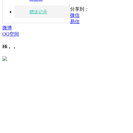
分享到：
赠送记录
微信
易信
微博
QQ空间
Hi，，