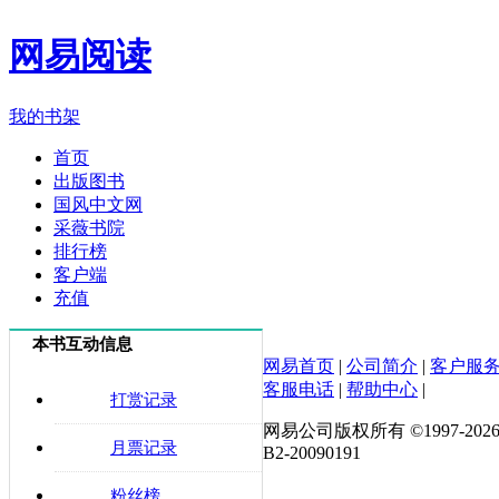
网易阅读
我的书架
首页
出版图书
国风中文网
采薇书院
排行榜
客户端
充值
本书互动信息
网易首页
|
公司简介
|
客户服
客服电话
|
帮助中心
|
打赏记录
网易公司版权所有 ©1997-
202
月票记录
B2-20090191
粉丝榜