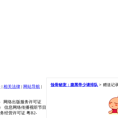
>
蚀骨秘宠：腹黑帝少请排队
赠送记
务
|
相关法律
|
网站导航
|
6
网络出版服务许可证
号 信息网络传播视听节目
业务经营许可证 粤B2-