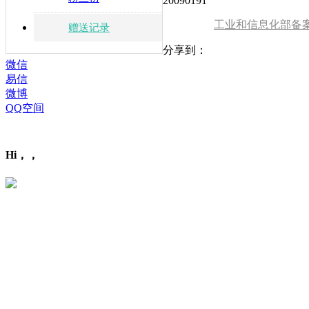
20090191
工业和信息化部备
赠送记录
分享到：
微信
易信
微博
QQ空间
Hi，，