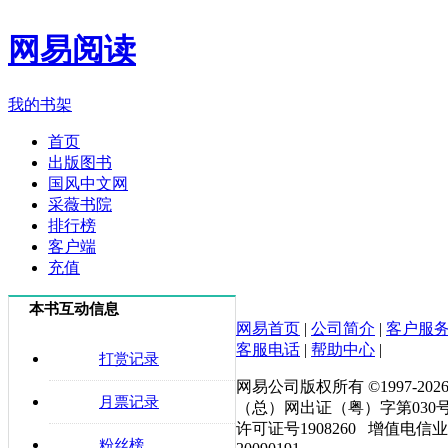
网易阅读
我的书架
首页
出版图书
国风中文网
采薇书院
排行榜
客户端
充值
本书互动信息
网易首页
|
公司简介
|
客户服
客服电话
|
帮助中心
|
打赏记录
网易公司版权所有 ©1997-
202
月票记录
（总）网出证（粤）字第030
许可证号1908260 增值电信
粉丝榜