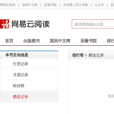
网易云阅读
|
国风中文网
|
采薇书院
|
从电脑上导入书籍
|
公众号
|
渠
首页
出版图书
国风中文网
采薇书院
排
本书互动信息
怨行客
赠送记录
>
打赏记录
月票记录
粉丝榜
独
赠送记录