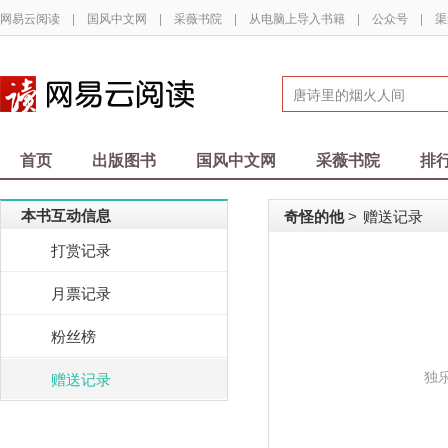
网易云阅读
|
国风中文网
|
采薇书院
|
从电脑上导入书籍
|
公众号
|
渠
首页
出版图书
国风中文网
采薇书院
排
本书互动信息
奇怪的他
赠送记录
>
打赏记录
月票记录
粉丝榜
独
赠送记录