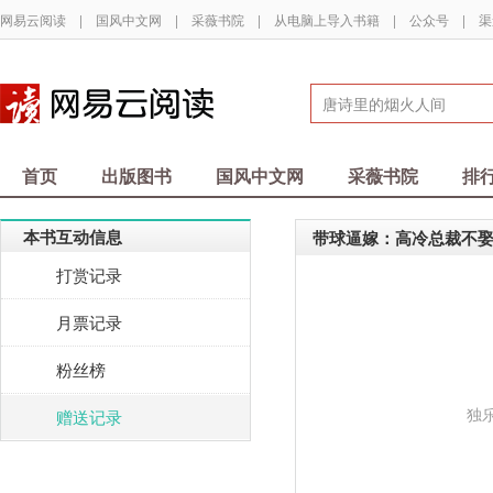
网易云阅读
|
国风中文网
|
采薇书院
|
从电脑上导入书籍
|
公众号
|
渠
首页
出版图书
国风中文网
采薇书院
排
本书互动信息
带球逼嫁：高冷总裁不
打赏记录
月票记录
粉丝榜
独
赠送记录