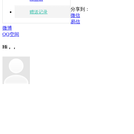
分享到：
赠送记录
微信
易信
微博
QQ空间
Hi，，