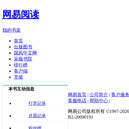
网易阅读
我的书架
首页
出版图书
国风中文网
采薇书院
排行榜
客户端
充值
本书互动信息
网易首页
|
公司简介
|
客户服
客服电话
|
帮助中心
|
打赏记录
网易公司版权所有 ©1997-
202
月票记录
B2-20090191
粉丝榜