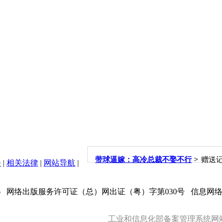
>
带球逼嫁：高冷总裁不娶不行
赠送
务
|
相关法律
|
网站导航
|
6
网络出版服务许可证（总）网出证（粤）字第030号 信息网络传
工业和信息化部备案管理系统网