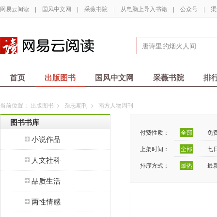
网易云阅读
|
国风中文网
|
采薇书院
|
从电脑上导入书籍
|
公众号
|
渠
首页
出版图书
国风中文网
采薇书院
排
当前位置：
出版图书
>
杂志期刊
>
南方人物周刊
图书书库
付费性质：
全部
免
小说作品
上架时间：
全部
七
人文社科
排序方式：
最热
最
品质生活
两性情感