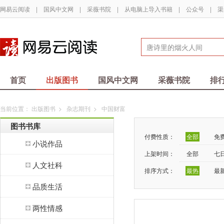
网易云阅读
|
国风中文网
|
采薇书院
|
从电脑上导入书籍
|
公众号
|
渠
首页
出版图书
国风中文网
采薇书院
排
当前位置：
出版图书
>
杂志期刊
>
中国财富
图书书库
付费性质：
全部
免
小说作品
上架时间：
全部
七
人文社科
排序方式：
最热
最
品质生活
两性情感