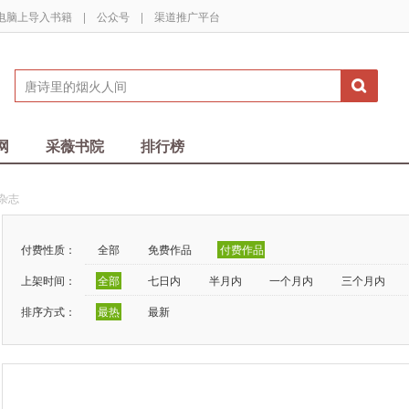
电脑上导入书籍
|
公众号
|
渠道推广平台
网
采薇书院
排行榜
杂志
付费性质：
全部
免费作品
付费作品
上架时间：
全部
七日内
半月内
一个月内
三个月内
排序方式：
最热
最新