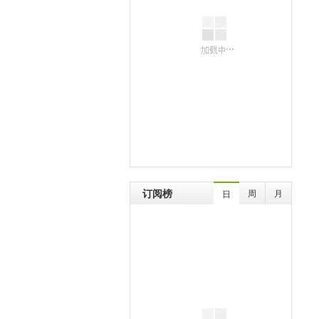
订阅榜
周
月
日