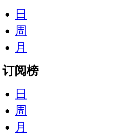
日
周
月
订阅榜
日
周
月