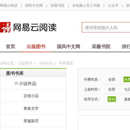
网易云阅读
|
国风中文网
|
采薇书院
|
从电脑上导入书籍
|
公众号
|
渠
首页
出版图书
国风中文网
采薇书院
排
当前位置：
出版图书
>
小说作品
>
军事谍战
图书书库
付费性质：
全部
免
小说作品
上架时间：
全部
七
言情小说
排序方式：
最热
最
青春文学
穿越架空