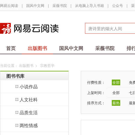
网易云阅读
|
国风中文网
|
采薇书院
|
从电脑上导入书籍
|
公众号
|
渠
首页
出版图书
国风中文网
采薇书院
排
当前位置：
出版图书
>
宗教哲学
图书书库
付费性质：
全部
免
小说作品
上架时间：
全部
七
人文社科
排序方式：
最热
最
品质生活
两性情感