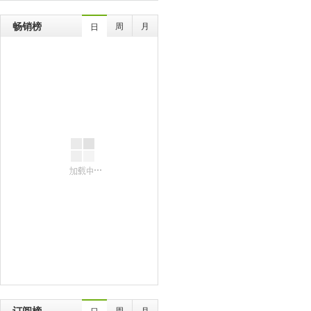
畅销榜
周
月
日
订阅榜
周
月
日