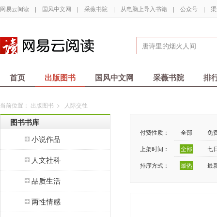
网易云阅读
|
国风中文网
|
采薇书院
|
从电脑上导入书籍
|
公众号
|
渠
首页
出版图书
国风中文网
采薇书院
排
当前位置：
出版图书
>
人际交往
图书书库
付费性质：
全部
免
小说作品
上架时间：
全部
七
人文社科
排序方式：
最热
最
品质生活
两性情感