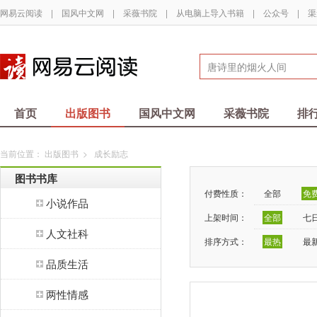
网易云阅读
|
国风中文网
|
采薇书院
|
从电脑上导入书籍
|
公众号
|
渠
首页
出版图书
国风中文网
采薇书院
排
当前位置：
出版图书
>
成长励志
图书书库
付费性质：
全部
免
小说作品
上架时间：
全部
七
人文社科
排序方式：
最热
最
品质生活
两性情感