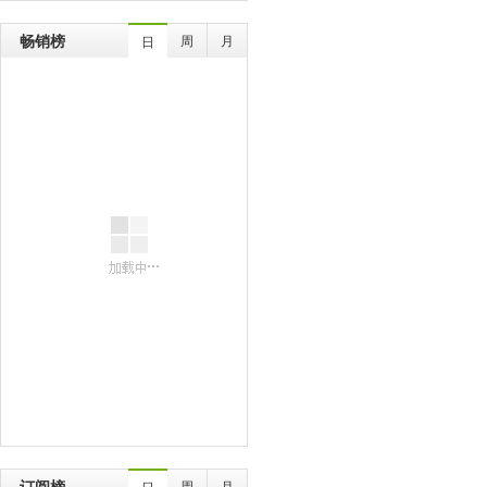
畅销榜
周
月
日
订阅榜
周
月
日