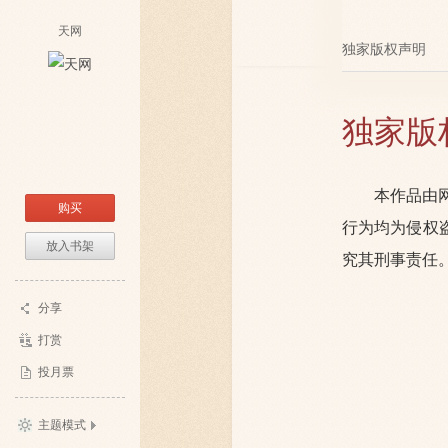
天网
独家版权声明
独家版
本作品由
购买
行为均为侵权
放入书架
究其刑事责任
分享
打赏
投月票
主题模式