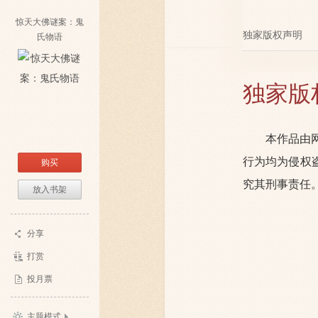
惊天大佛谜案：鬼
独家版权声明
氏物语
独家版
本作品由
行为均为侵权
购买
究其刑事责任
放入书架
分享
打赏
投月票
主题模式