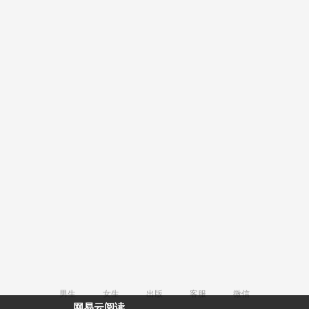
男生
女生
出版
客服
微信
网易云阅读