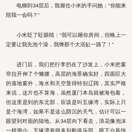
电梯到34层后，我握住小米的手问她：“你能来
陪我一会吗？”
小米眨了眨眼睛：“我可以睡你房间，但晚上一
定要让我先泡个澡，我馋那个大浴缸一路了！”
进门后，我们把行李扔在了沙发上，小米把窗
帘拉开伸了个懒腰，高层的海景确实好，四面巨大
的落地窗外，海水和天空显得特别辽阔，其实严格
来说，这片也不算海，虽然厦门本岛就被海包着，
但这里是到的东北部，应该是叫五缘湾，实际上只
是个海湾，如果不是这么阴沉的天气，估计可以一
眼望到对面的陆地。从34层向下看去，浪花像泡沫
一样渺小，五缘湾有很多划船俱乐部，眼下台风快