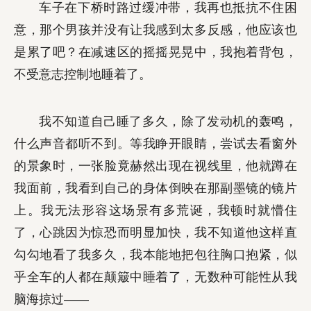
车子在下桥时路过缓冲带，我再也抵抗不住困
意，那个男孩并没有让我感到太多反感，他应该也
是累了吧？在减速区的摇摇晃晃中，我抱着背包，
不受意志控制地睡着了。
我不知道自己睡了多久，除了发动机的轰鸣，
什么声音都听不到。等我睁开眼睛，尝试去看窗外
的景象时，一张脸竟赫然出现在视线里，他就蹲在
我面前，我看到自己的身体倒映在那副墨镜的镜片
上。我无法形容这场景有多荒诞，我顿时就懵住
了，心跳因为惊恐而明显加快，我不知道他这样直
勾勾地看了我多久，我本能地把包往胸口抱紧，似
乎全车的人都在颠簸中睡着了，无数种可能性从我
脑海掠过——