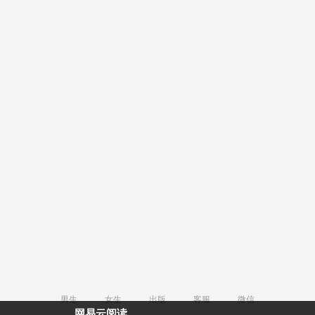
男生
女生
出版
客服
微信
网易云阅读