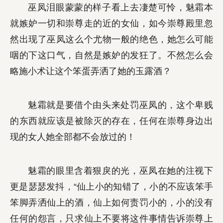
巫凤泪眼蒙蒙的样子看上去凄楚可怜，魅霜本
就嫉妒一切和崇尊走的近的女仙，如今崇尊殿里忽
然出现了巫凤这么个尤物一般的绝色，她怎么可能
咽的下这口气，自然是嫉妒的发狂了。不然怎么会
略施小术让这个笨蛋弄洒了她的玉露酒？
魅霜就是要借个由头来处罚巫凤的，这个卑贱
的东西就应该是被除灭的存在，任何在崇尊身边出
现的女人她全部都不会放过的！
魅霜的眼里含着狠戾的光，巫凤在她的注视下
更是瑟瑟发抖，“仙上小的知错了，小的不应该笨手
笨脚弄洒仙上的酒，仙上如何责罚小的，小的没有
任何的怨言，只求仙上不要将这件事情告诉崇尊上