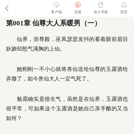
客户端
充值
加入书架
首页
第001章 仙尊大人系暖男（一）
仙界，崇尊殿，巫凤瑟瑟发抖的看着眼前眉目
妖娆却怒气满胸的上仙。
她刚刚一不小心就将兽仙送给仙尊的玉露酒给
弄撒了，如今兽仙大人一定气死了。
魅霜确实是很生气，虽然是在仙界，玉露酒也
很平常，可如果这个玉露酒是她自己亲手酿的又当
如何？