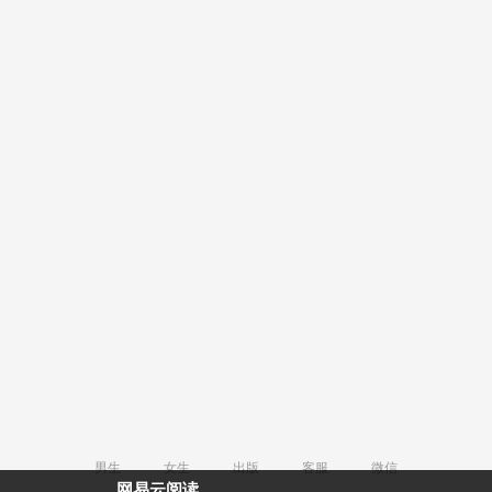
男生
女生
出版
客服
微信
网易云阅读