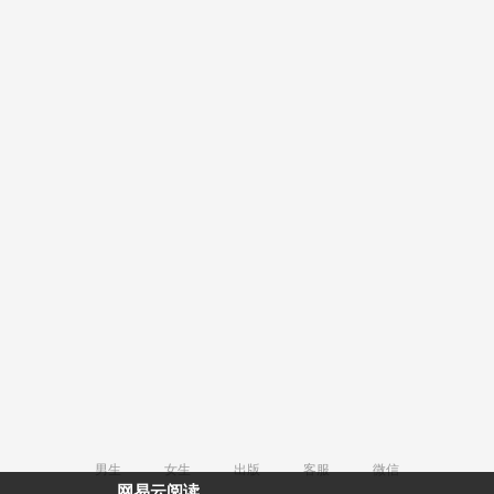
男生
女生
出版
客服
微信
网易云阅读