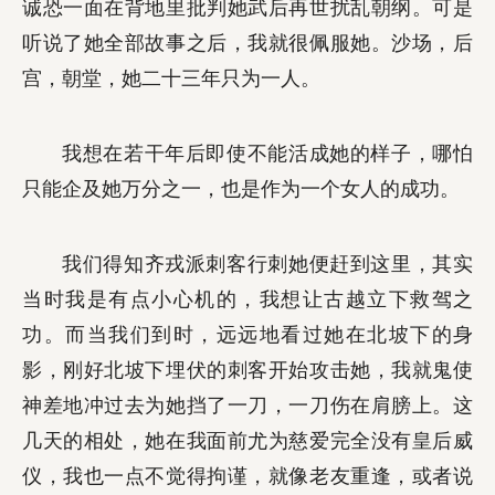
诚恐一面在背地里批判她武后再世扰乱朝纲。可是
听说了她全部故事之后，我就很佩服她。沙场，后
宫，朝堂，她二十三年只为一人。
我想在若干年后即使不能活成她的样子，哪怕
只能企及她万分之一，也是作为一个女人的成功。
我们得知齐戎派刺客行刺她便赶到这里，其实
当时我是有点小心机的，我想让古越立下救驾之
功。而当我们到时，远远地看过她在北坡下的身
影，刚好北坡下埋伏的刺客开始攻击她，我就鬼使
神差地冲过去为她挡了一刀，一刀伤在肩膀上。这
几天的相处，她在我面前尤为慈爱完全没有皇后威
仪，我也一点不觉得拘谨，就像老友重逢，或者说