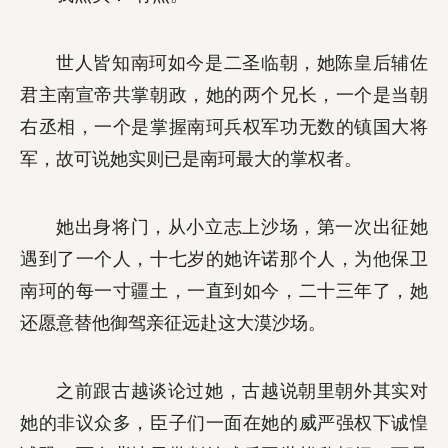
世人皆知南珂如今是二圣临朝，她陈皇后辅佐
君主南宣帝共掌朝政，她的两个兄长，一个是当朝
右丞相，一个是掌握南珂兵权军功无数的镇国大将
军，故可说她实则已是南珂最大的掌权者。
她出身将门，从小立志上沙场，第一次出征她
遇到了一个人，十七岁的她许诺那个人，为他保卫
南珂的每一寸疆土，一直到如今，二十三年了，她
还愿意替他御驾亲征远赴这大漠沙场。
之前跟古越谈论过她，古越说朝里朝外其实对
她的非议众多，臣子们一面在她的威严强权下诚惶