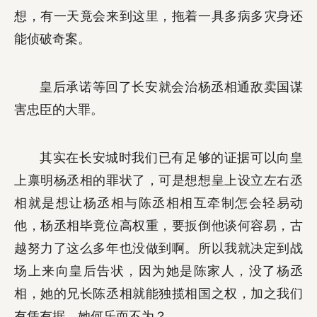
想，有一天竟会来到这里，拖着一具多病多灾身还
能侦破奇案。
皇后承诺等回了长安就会治杨丞相通敌卖国谋
害忠臣的大罪。
其实在长安城时我们已有足够的证据可以向皇
上禀明杨丞相的罪状了，可是想想皇上设立左右丞
相就是想让杨丞相与陈丞相相互牵制怎会轻易动
他，杨丞相毕竟位高权重，要扳倒他谈何容易，古
越努力了这么多年也没做到啊。所以我就决定到战
场上来向皇后告状，因为她是陈家人，没了杨丞
相，她的兄长陈丞相就能独揽相国之权，加之我们
有凭有据，她何乐而不为？