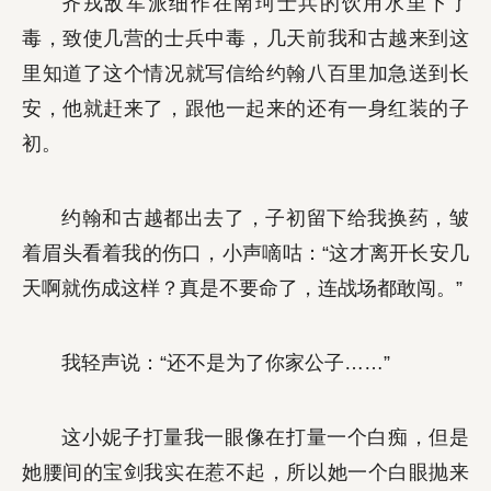
齐戎敌军派细作在南珂士兵的饮用水里下了
毒，致使几营的士兵中毒，几天前我和古越来到这
里知道了这个情况就写信给约翰八百里加急送到长
安，他就赶来了，跟他一起来的还有一身红装的子
初。
约翰和古越都出去了，子初留下给我换药，皱
着眉头看着我的伤口，小声嘀咕：“这才离开长安几
天啊就伤成这样？真是不要命了，连战场都敢闯。”
我轻声说：“还不是为了你家公子……”
这小妮子打量我一眼像在打量一个白痴，但是
她腰间的宝剑我实在惹不起，所以她一个白眼抛来