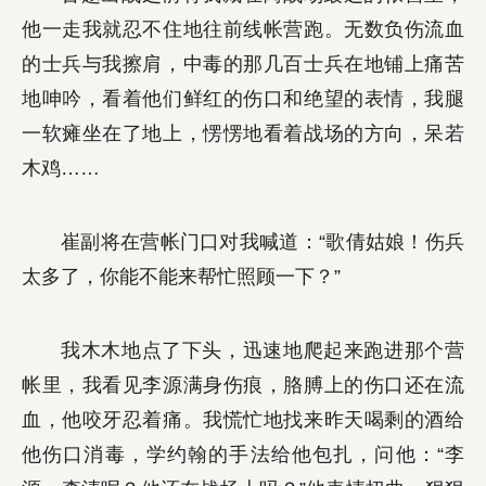
他一走我就忍不住地往前线帐营跑。无数负伤流血
的士兵与我擦肩，中毒的那几百士兵在地铺上痛苦
地呻吟，看着他们鲜红的伤口和绝望的表情，我腿
一软瘫坐在了地上，愣愣地看着战场的方向，呆若
木鸡……
崔副将在营帐门口对我喊道：“歌倩姑娘！伤兵
太多了，你能不能来帮忙照顾一下？”
我木木地点了下头，迅速地爬起来跑进那个营
帐里，我看见李源满身伤痕，胳膊上的伤口还在流
血，他咬牙忍着痛。我慌忙地找来昨天喝剩的酒给
他伤口消毒，学约翰的手法给他包扎，问他：“李