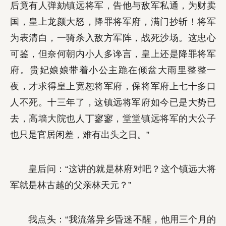
后竟有人弹劾镇远将军，告他与敌军私通，为财卖
国，皇上龙颜大怒，降罪将军府，满门抄斩！将军
为表清白，一骑杀入敌方军阵，战死沙场。这忠心
可鉴，但奈何朝内小人多谗言，皇上还是降罪将军
府。贵妃娘娘带着小公主跪在倾盆大雨里整整一
夜，才求得皇上宽恕将军府，保将军府上七十多口
人不死。十三年了，这镇远将军府如今已是大势已
去，高墙大院也人丁寥寥，堂堂镇远将军的大公子
也只是官居闲差，难有出头之日。”
皇后问：“这讲的就是林府对吧？这个镇远大将
军就是林古越的父亲林天元？”
我点头：“我流落异乡昏迷不醒，他用三个月的