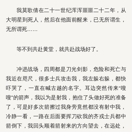
我莫歌倩在二十一世纪浑浑噩噩二十二年，从
大明星到死人，然后在他面前醒来，已无所谓生，
无所谓死……
等不到共赴黄堂，就共赴战场好了。
冲进战场，四周都是刀光剑影，危险和死亡与
我近在咫尺，很多士兵攻击我，我左躲右躲，都快
吓哭了，一直在喊古越的名字。耳边突然传来“嗖
嗖”的箭声，我以为是射我，抱住了头做好死的准备
了，可是好多次箭擦过我身旁竟然都没有射中我，
冷静一看，一路在后面要挥刀砍我的齐戎士兵都中
箭倒下，我回头顺着箭射来的方向望去，在远处，