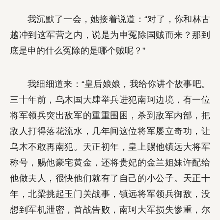
我沉默了一会，她接着说道：“对了，你和林古
越冲到这军营之内，说是为申冤除国贼而来？那到
底是申的什么冤除的是哪个贼呢？”
我细细道来：“皇后娘娘，我给你讲个故事吧。
三十年前，乌木国大肆举兵进犯南珂边境，有一位
将军领兵突出敌军的重重围困，杀到敌军内部，把
敌人打得落花流水，几年间这位将军屡立奇功，让
乌木不敢再南犯。天正初年，皇上赐他镇远大将军
称号，赐他豪宅黄金，还将贵妃的金兰姐妹许配给
他做夫人，很快他们就有了自己的小公子。天正十
年，北梁挑起玉门关战事，镇远将军领兵御敌，没
想到军机泄密，首战告败，南珂大军损失惨重，尔