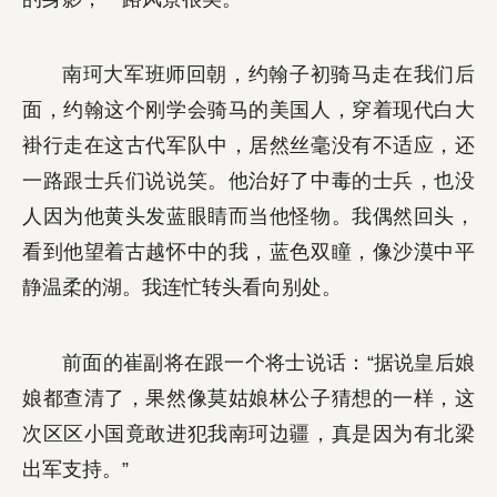
南珂大军班师回朝，约翰子初骑马走在我们后
面，约翰这个刚学会骑马的美国人，穿着现代白大
褂行走在这古代军队中，居然丝毫没有不适应，还
一路跟士兵们说说笑。他治好了中毒的士兵，也没
人因为他黄头发蓝眼睛而当他怪物。我偶然回头，
看到他望着古越怀中的我，蓝色双瞳，像沙漠中平
静温柔的湖。我连忙转头看向别处。
前面的崔副将在跟一个将士说话：“据说皇后娘
娘都查清了，果然像莫姑娘林公子猜想的一样，这
次区区小国竟敢进犯我南珂边疆，真是因为有北梁
出军支持。”