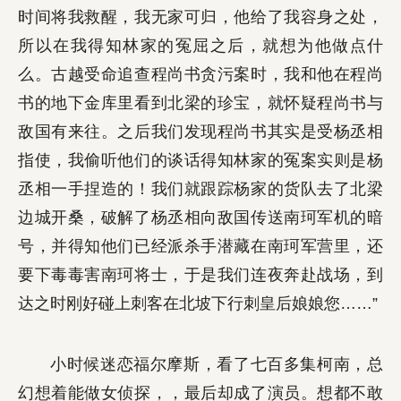
时间将我救醒，我无家可归，他给了我容身之处，
所以在我得知林家的冤屈之后，就想为他做点什
么。古越受命追查程尚书贪污案时，我和他在程尚
书的地下金库里看到北梁的珍宝，就怀疑程尚书与
敌国有来往。之后我们发现程尚书其实是受杨丞相
指使，我偷听他们的谈话得知林家的冤案实则是杨
丞相一手捏造的！我们就跟踪杨家的货队去了北梁
边城开桑，破解了杨丞相向敌国传送南珂军机的暗
号，并得知他们已经派杀手潜藏在南珂军营里，还
要下毒毒害南珂将士，于是我们连夜奔赴战场，到
达之时刚好碰上刺客在北坡下行刺皇后娘娘您……”
小时候迷恋福尔摩斯，看了七百多集柯南，总
幻想着能做女侦探，，最后却成了演员。想都不敢