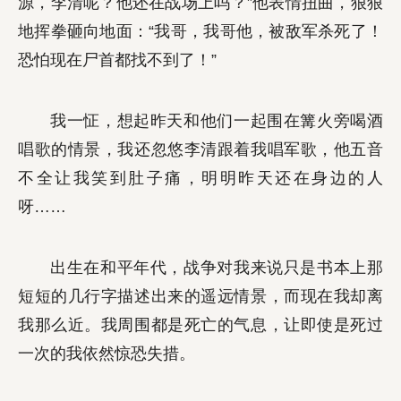
源，李清呢？他还在战场上吗？”他表情扭曲，狠狠
地挥拳砸向地面：“我哥，我哥他，被敌军杀死了！
恐怕现在尸首都找不到了！”
我一怔，想起昨天和他们一起围在篝火旁喝酒
唱歌的情景，我还忽悠李清跟着我唱军歌，他五音
不全让我笑到肚子痛，明明昨天还在身边的人
呀……
出生在和平年代，战争对我来说只是书本上那
短短的几行字描述出来的遥远情景，而现在我却离
我那么近。我周围都是死亡的气息，让即使是死过
一次的我依然惊恐失措。