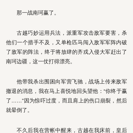
那一战南珂赢了。
古越巧妙运用兵法，派重军攻击敌军要害，杀
他们一个措手不及，又单枪匹马闯入敌军军阵内破
了敌军的阵法，终于将放肆的齐戎入侵大军赶出了
南珂边疆，这一仗打得漂亮。
他带我杀出围困向军营飞驰，战场上传来敌军
撤退的消息，我在马上喜悦地回头望他：“你终于赢
了……”因为惊吓过度，而且肩上的伤口崩裂，然后
就晕倒了。
不久后我在营帐中醒来，古越在我床前，皇后