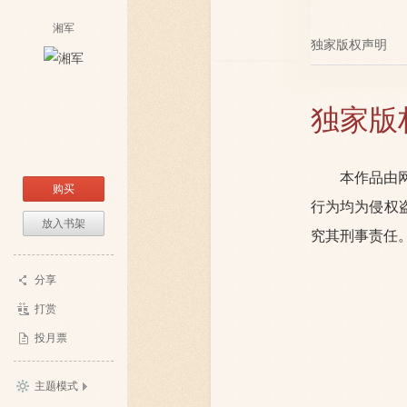
湘军
独家版权声明
独家版
本作品由
购买
行为均为侵权
放入书架
究其刑事责任
分享
打赏
投月票
主题模式