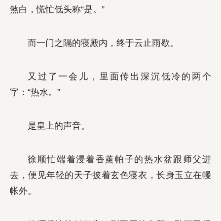
煞白，慌忙低头称“是。”
而一门之隔的寝殿内，终于云止雨歇。
又过了一会儿，里面传出深沉低冷的两个
字：“热水。”
是皇上的声音。
徐顺忙端着浸着香薰帕子的热水盆跟师父进
去，便见年轻的天子披着玄色寝衣，长身玉立在幔
帐外。