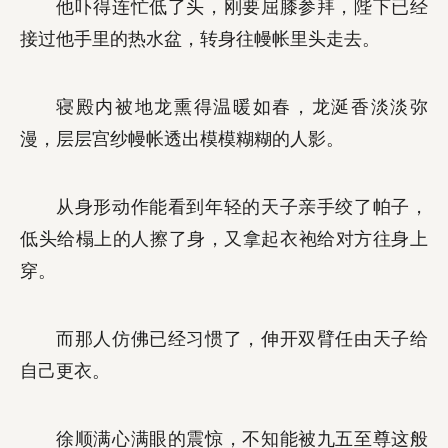
他吓得连忙低了头，刚要屈膝参拜，陛下已经
接过他手里的热水盆，转身往幔帐里头走去。
寝殿内被地龙熏得温暖如春，龙涎香淡淡弥
漫，层层宫纱幔帐透出模模糊糊的人影。
从身形动作能看到年轻的天子亲手绞了帕子，
低头给榻上的人擦了身，又拿起衣袍给对方往身上
穿。
而那人仿佛已经习惯了，伸开双臂任由天子给
自己更衣。
徐顺满心满眼的震惊，不知能被九五至尊这般