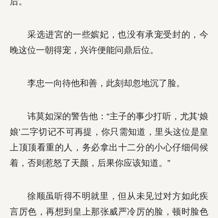
后。
采选进宮的一些嫔妃，也没有承宠受封的，今
晚这位一朝得宠，兴许便能问鼎后位。
李忠一向待他和善，此刻却忽地沉了脸。
讳莫如深的警告他：“主子的事少打听，尤其‘娘
娘’二字切记不可再提，你只需知道，里头这位是皇
上顶顶看重的人，务必拿出十二分的小心仔细伺候
着，否则惹怒了天颜，后果你应该知道。”
徐顺虽听得不明就里，但从未见过对方如此疾
言厉色，再想到皇上那张威严冷厉的脸，顿时脸色