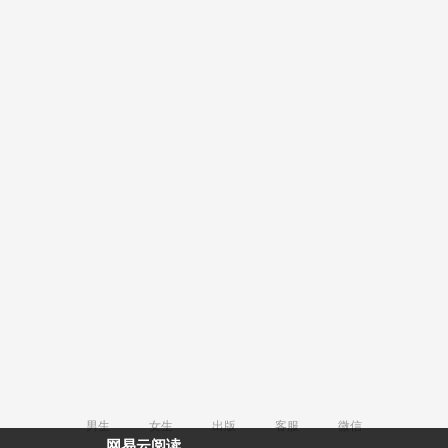
男生
女生
出版
客服
微信
网易云阅读