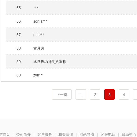
？*
55
sonia***
56
nns***
57
古月月
58
比良坂の神明八重桜
59
zyh***
60
上一页
1
2
3
4
易首页
|
公司简介
|
客户服务
|
相关法律
|
网站导航
|
客服电话
|
帮助中心