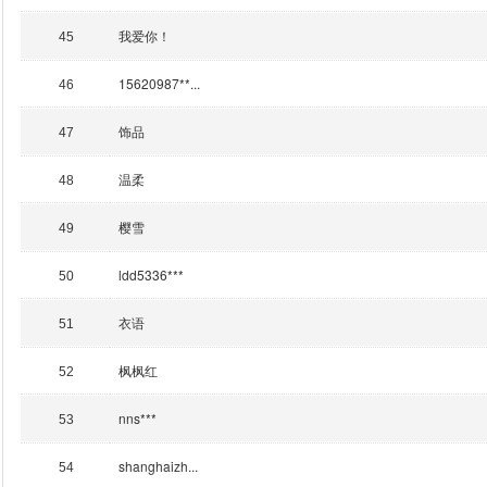
我爱你！
45
15620987**...
46
饰品
47
温柔
48
樱雪
49
ldd5336***
50
衣语
51
枫枫红
52
nns***
53
shanghaizh...
54