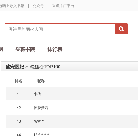
电脑上导入书籍
|
公众号
|
渠道推广平台
网
采薇书院
排行榜
盛宠医妃
粉丝榜TOP100
>
排名
昵称
小倩
41
梦梦梦君-
42
lww***
43
1*********...
44