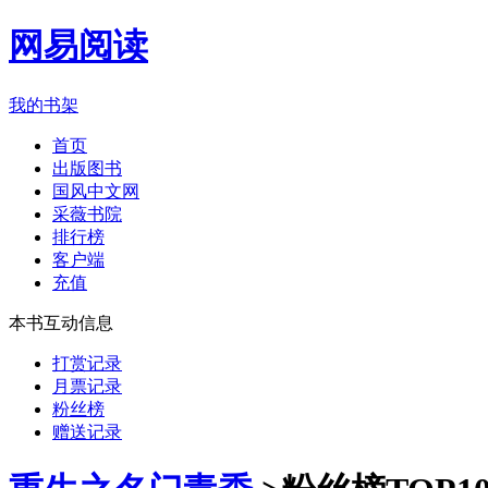
网易阅读
我的书架
首页
出版图书
国风中文网
采薇书院
排行榜
客户端
充值
本书互动信息
打赏记录
月票记录
粉丝榜
赠送记录