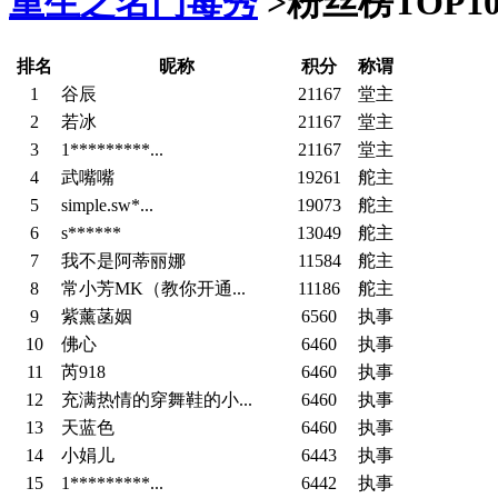
重生之名门毒秀
>
粉丝榜TOP10
排名
昵称
积分
称谓
1
谷辰
21167
堂主
2
若冰
21167
堂主
3
1*********...
21167
堂主
4
武嘴嘴
19261
舵主
5
simple.sw*...
19073
舵主
6
s******
13049
舵主
7
我不是阿蒂丽娜
11584
舵主
8
常小芳MK（教你开通...
11186
舵主
9
紫薰菡姻
6560
执事
10
佛心
6460
执事
11
芮918
6460
执事
12
充满热情的穿舞鞋的小...
6460
执事
13
天蓝色
6460
执事
14
小娟儿
6443
执事
15
1*********...
6442
执事