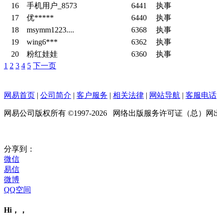
16
手机用户_8573
6441
执事
17
优*****
6440
执事
18
msymm1223....
6368
执事
19
wing6***
6362
执事
20
粉红娃娃
6360
执事
1
2
3
4
5
下一页
网易首页
|
公司简介
|
客户服务
|
相关法律
|
网站导航
|
客服电话
网易公司版权所有 ©1997-
2026
网络出版服务许可证（总）网出证（
分享到：
微信
易信
微博
QQ空间
Hi，，