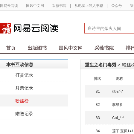
网易云阅读
|
国风中文网
|
采薇书院
|
从电脑上导入书籍
|
公众号
|
渠
首页
出版图书
国风中文网
采薇书院
排
本书互动信息
重生之名门毒秀
粉丝榜
>
打赏记录
排名
昵称
月票记录
姚宝宝
81
粉丝榜
李维多
82
赠送记录
Cat_***
83
莲子 宝贝1+1
84