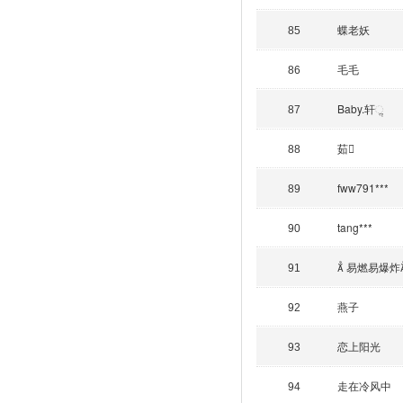
蝶老妖
85
毛毛
86
Baby.轩ૢ
87
茹
88
fww791***
89
tang***
90
 易燃易爆炸
91
燕子
92
恋上阳光
93
走在冷风中
94