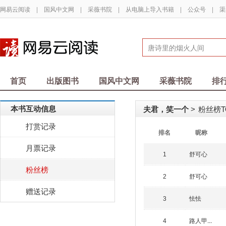
网易云阅读
|
国风中文网
|
采薇书院
|
从电脑上导入书籍
|
公众号
|
渠
首页
出版图书
国风中文网
采薇书院
排
本书互动信息
夫君，笑一个
粉丝榜TO
>
打赏记录
排名
昵称
月票记录
舒可心
1
粉丝榜
舒可心
2
赠送记录
怯怯
3
路人甲...
4