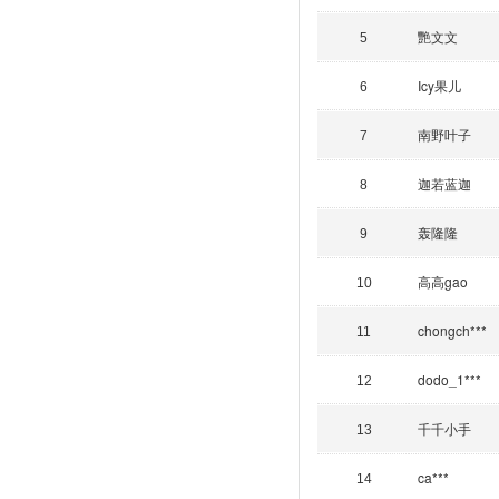
艷文文
5
Icy果儿
6
南野叶子
7
迦若蓝迦
8
轰隆隆
9
高高gao
10
chongch***
11
dodo_1***
12
千千小手
13
ca***
14