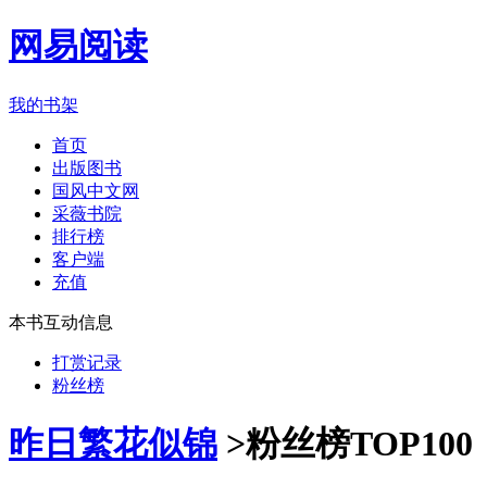
网易阅读
我的书架
首页
出版图书
国风中文网
采薇书院
排行榜
客户端
充值
本书互动信息
打赏记录
粉丝榜
昨日繁花似锦
>
粉丝榜TOP100