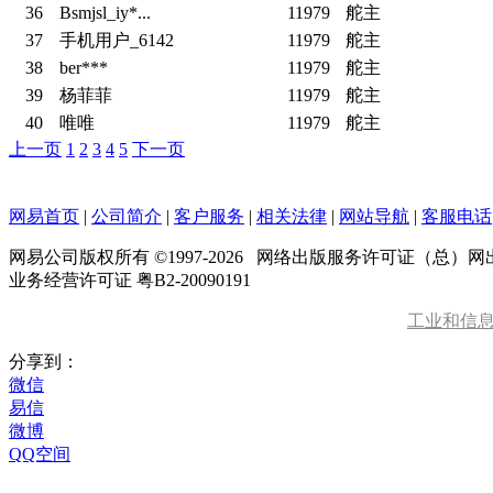
36
Bsmjsl_iy*...
11979
舵主
37
手机用户_6142
11979
舵主
38
ber***
11979
舵主
39
杨菲菲
11979
舵主
40
唯唯
11979
舵主
上一页
1
2
3
4
5
下一页
网易首页
|
公司简介
|
客户服务
|
相关法律
|
网站导航
|
客服电话
网易公司版权所有 ©1997-
2026
网络出版服务许可证（总）网出证
业务经营许可证 粤B2-20090191
工业和信
分享到：
微信
易信
微博
QQ空间