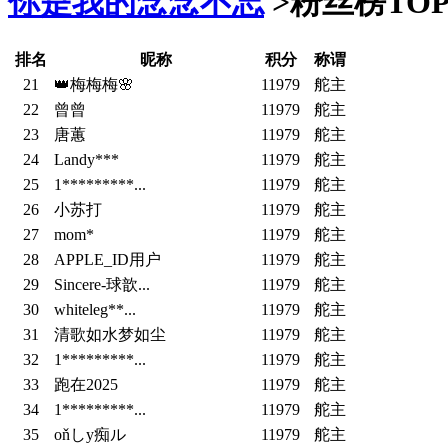
你是我的念念不忘
>
粉丝榜TOP
排名
昵称
积分
称谓
21
👑梅梅梅🌸
11979
舵主
22
曾曾
11979
舵主
23
唐蕙
11979
舵主
24
Landy***
11979
舵主
25
1*********...
11979
舵主
26
小苏打
11979
舵主
27
mom*
11979
舵主
28
APPLE_ID用户
11979
舵主
29
Sincere-球歆...
11979
舵主
30
whiteleg**...
11979
舵主
31
清歌如水梦如尘
11979
舵主
32
1*********...
11979
舵主
33
跑在2025
11979
舵主
34
1*********...
11979
舵主
35
οňしy痴ル
11979
舵主