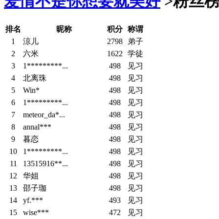
爱情不是你想要就美好
>
粉丝榜T
排名
昵称
积分
称谓
1
涼儿
2798
弟子
2
六米
1622
学徒
3
1*********...
498
见习
4
北离珠
498
见习
5
Win*
498
见习
6
1*********...
498
见习
7
meteor_da*...
498
见习
8
annal***
498
见习
9
暮恋
498
见习
10
1*********...
498
见习
11
13515916**...
498
见习
12
华姐
498
见习
13
邵子珈
498
见习
14
yf.***
493
见习
15
wise***
472
见习