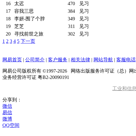
16
太迟
470
见习
17
容我三思
384
见习
18
李妍-围了个脖
349
见习
19
芝芝
311
见习
20
寻找前世之旅
302
见习
1
2
3
4
5
下一页
网易首页
|
公司简介
|
客户服务
|
相关法律
|
网站导航
|
客服电话
网易公司版权所有 ©1997-
2026
网络出版服务许可证（总）网出证
业务经营许可证 粤B2-20090191
工业和信
分享到：
微信
易信
微博
QQ空间