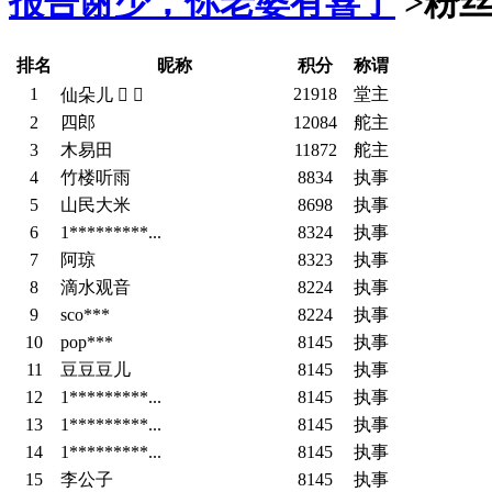
报告谢少，你老婆有喜了
>
粉丝
排名
昵称
积分
称谓
1
21918
堂主
仙朵儿  
2
四郎
12084
舵主
3
木易田
11872
舵主
4
竹楼听雨
8834
执事
5
山民大米
8698
执事
6
1*********...
8324
执事
7
阿琼
8323
执事
8
滴水观音
8224
执事
9
sco***
8224
执事
10
pop***
8145
执事
11
豆豆豆儿
8145
执事
12
1*********...
8145
执事
13
1*********...
8145
执事
14
1*********...
8145
执事
15
李公子
8145
执事