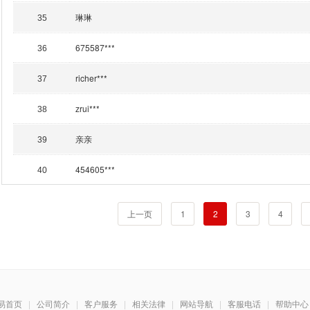
琳琳
35
675587***
36
richer***
37
zrui***
38
亲亲
39
454605***
40
上一页
1
2
3
4
易首页
|
公司简介
|
客户服务
|
相关法律
|
网站导航
|
客服电话
|
帮助中心