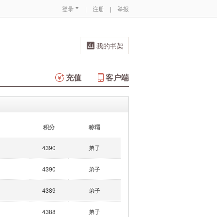
登录
|
注册
|
举报
我的书架
充值
客户端
积分
称谓
4390
弟子
4390
弟子
4389
弟子
4388
弟子