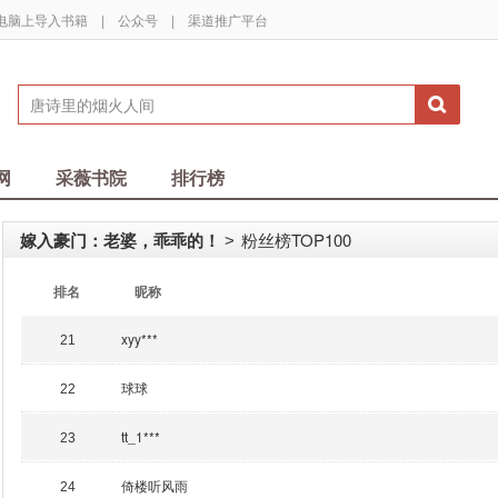
电脑上导入书籍
|
公众号
|
渠道推广平台
网
采薇书院
排行榜
嫁入豪门：老婆，乖乖的！
粉丝榜TOP100
>
排名
昵称
xyy***
21
球球
22
tt_1***
23
倚楼听风雨
24