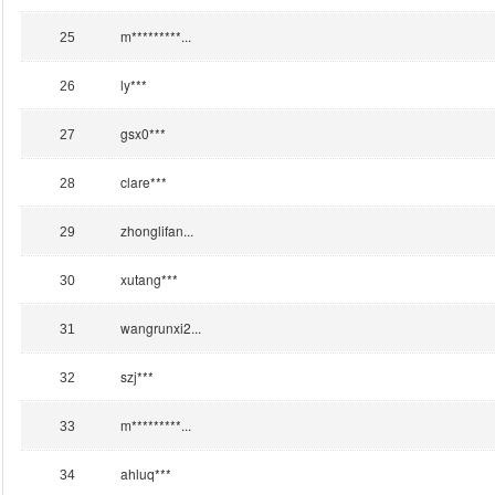
m*********...
25
ly***
26
gsx0***
27
clare***
28
zhonglifan...
29
xutang***
30
wangrunxi2...
31
szj***
32
m*********...
33
ahluq***
34