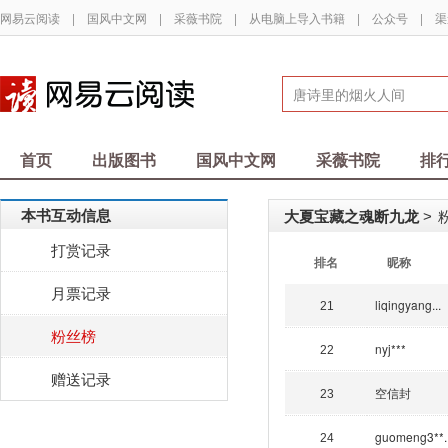
网易云阅读
|
国风中文网
|
采薇书院
|
从电脑上导入书籍
|
公众号
|
渠
首页
出版图书
国风中文网
采薇书院
排
本书互动信息
大夏宝藏之魂断九龙
>
打赏记录
排名
昵称
月票记录
liqingyang...
21
粉丝榜
nyj***
22
赠送记录
空信封
23
guomeng3**..
24