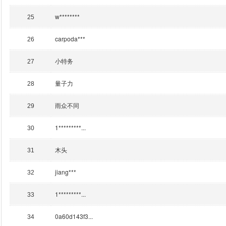
w********
25
carpoda***
26
小特务
27
量子力
28
雨众不同
29
1*********...
30
木头
31
jiang***
32
1*********...
33
0a60d143f3...
34