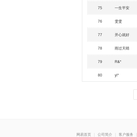
一生平安
75
雯雯
76
开心就好
77
雨过天睛
78
R&*
79
yl*
80
网易首页
|
公司简介
|
客户服务
|