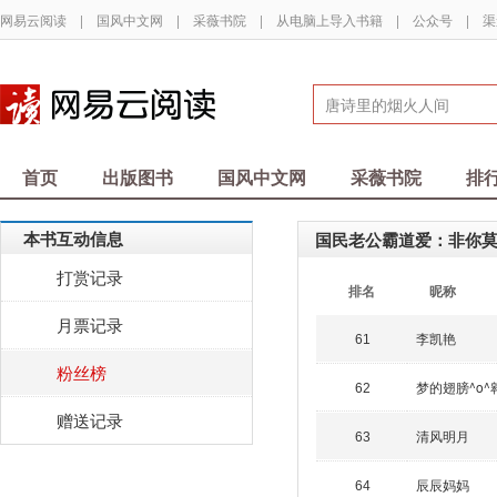
网易云阅读
|
国风中文网
|
采薇书院
|
从电脑上导入书籍
|
公众号
|
渠
首页
出版图书
国风中文网
采薇书院
排
本书互动信息
国民老公霸道爱：非你
打赏记录
排名
昵称
月票记录
李凯艳
61
粉丝榜
梦的翅膀^o^翱
62
赠送记录
清风明月
63
辰辰妈妈
64