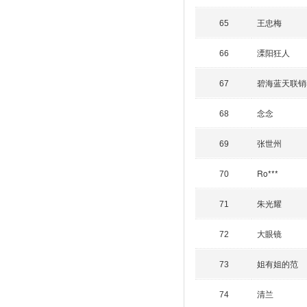
王忠梅
65
溧阳狂人
66
碧海蓝天联销5
67
念念
68
张世州
69
Ro***
70
朱光耀
71
大眼镜
72
姐有姐的范
73
清兰
74