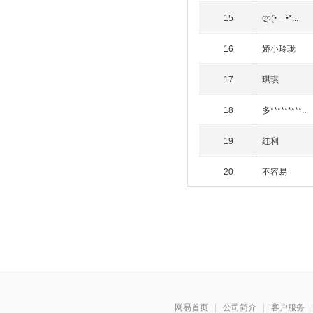
ლ(•̀ _ •́*...
15
娇小玲珑
16
琪琪
17
多*********...
18
红利
19
不容易
20
网易首页
|
公司简介
|
客户服务
|