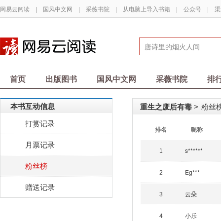
网易云阅读
|
国风中文网
|
采薇书院
|
从电脑上导入书籍
|
公众号
|
渠
首页
出版图书
国风中文网
采薇书院
排
本书互动信息
重生之废后有毒
粉丝榜
>
打赏记录
排名
昵称
月票记录
s******
1
粉丝榜
Eg***
2
赠送记录
云朵
3
小乐
4