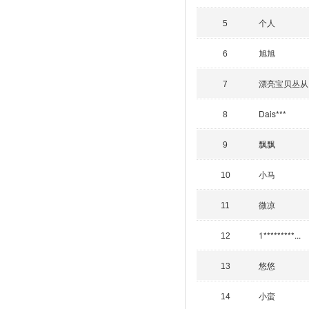
个人
5
旭旭
6
漂亮宝贝丛从
7
Dais***
8
飘飘
9
小马
10
微凉
11
1*********...
12
悠悠
13
小蛮
14