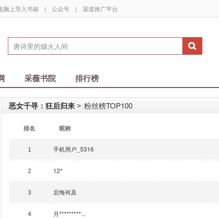
电脑上导入书籍
|
公众号
|
渠道推广平台
网
采薇书院
排行榜
恶女千寻：狂后归来
粉丝榜TOP100
>
排名
昵称
手机用户_5316
1
12*
2
后悔何及
3
月*********...
4