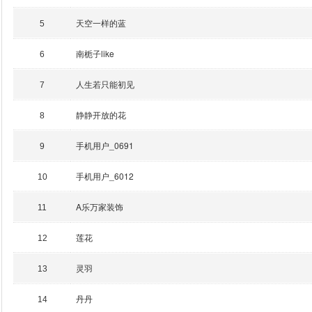
天空一样的蓝
5
南栀子like
6
人生若只能初见
7
静静开放的花
8
手机用户_0691
9
手机用户_6012
10
A乐万家装饰
11
莲花
12
灵羽
13
丹丹
14