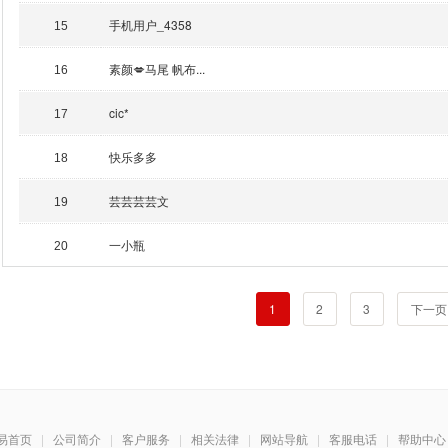
手机用户_4358
15
素颜💋马尾 帆布...
16
cic*
17
快乐多多
18
芸芸芸芸文
19
一小瓶
20
1
2
3
下一页
易首页
|
公司简介
|
客户服务
|
相关法律
|
网站导航
|
客服电话
|
帮助中心