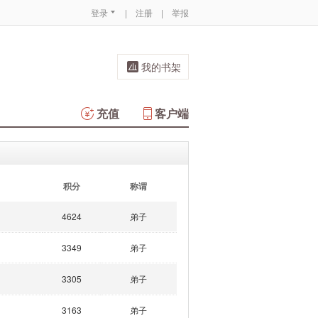
登录
|
注册
|
举报
我的书架
充值
客户端
积分
称谓
4624
弟子
3349
弟子
3305
弟子
3163
弟子